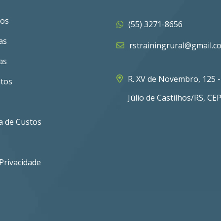
os
(55) 3271-8656
as
rstrainingrural@gmail.c
as
R. XV de Novembro, 125 -
tos
Júlio de Castilhos/RS, CE
a de Custos
 Privacidade