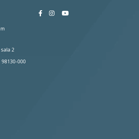
om
 sala 2
P 98130-000