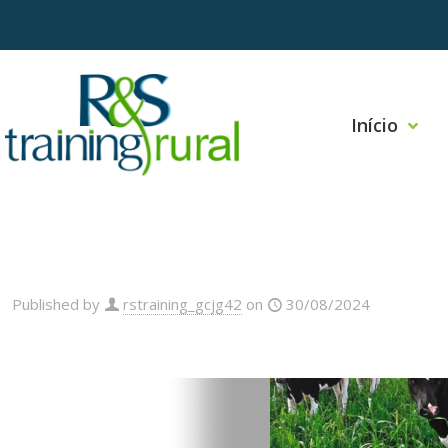
Início
Published by
rstraining_gcjg42
on
30/08/2024